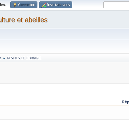
les
.
Connexion
Inscrivez-vous
ture et abeilles
e
REVUES ET LIBRAIRIE
►
Ré