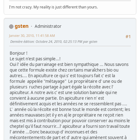
I'm not crazy. My reality is just different than yours.
gsten
Administrator
Janvier 30, 2010, 11:41:58 AM
#1
Dernière édition
: Octobre 24, 2010, 02:25:13 PM par gsten
Bonjour !
Le sujet n'est pas simple...!
Oui l' idée du parrainage est bien sympathique ... Nous savons
que cette formule existe chez certains maraîchers bio ou
autres.... En apiculture ce qui s' est toujours fait c' est la
formule appelée "métayage" Le propriétaire d' une ou de
plusieurs ruches partage à part égale la récolte avec l'
apiculteur. A notre avis c' est une solution bancale qui ne
convient à aucune partie. En apiculture rien n' est
définitivement acquis et les années ne se ressemblent pas ....
L' année où la récolte est bonne tout le monde est content; les
années mauvaises (et il y en a) le propriétaire ne reçoit rien
mais est mis à contribution pour pouvoir conserver au moins le
cheptel qu'il faut nourrir...l' apiculteur a fourni son travail toute
l' année ...Donc beaucoup d' inconnues et des
mécontentements de part et d' autre qui amènent souvent à