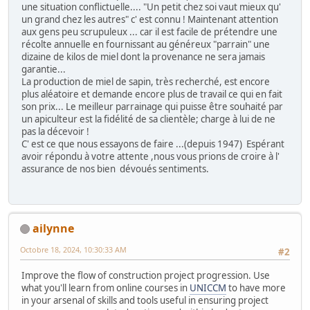
une situation conflictuelle.... "Un petit chez soi vaut mieux qu'
un grand chez les autres" c' est connu ! Maintenant attention
aux gens peu scrupuleux ... car il est facile de prétendre une
récolte annuelle en fournissant au généreux "parrain" une
dizaine de kilos de miel dont la provenance ne sera jamais
garantie...
La production de miel de sapin, très recherché, est encore
plus aléatoire et demande encore plus de travail ce qui en fait
son prix... Le meilleur parrainage qui puisse être souhaité par
un apiculteur est la fidélité de sa clientèle; charge à lui de ne
pas la décevoir !
C' est ce que nous essayons de faire ...(depuis 1947) Espérant
avoir répondu à votre attente ,nous vous prions de croire à l'
assurance de nos bien dévoués sentiments.
ailynne
Octobre 18, 2024, 10:30:33 AM
#2
Improve the flow of construction project progression. Use
what you'll learn from online courses in
UNICCM
to have more
in your arsenal of skills and tools useful in ensuring project