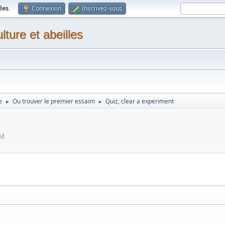
les
.
Connexion
Inscrivez-vous
ture et abeilles
e
Ou trouver le premier essaim
Quiz, clear a experiment
►
►
PM