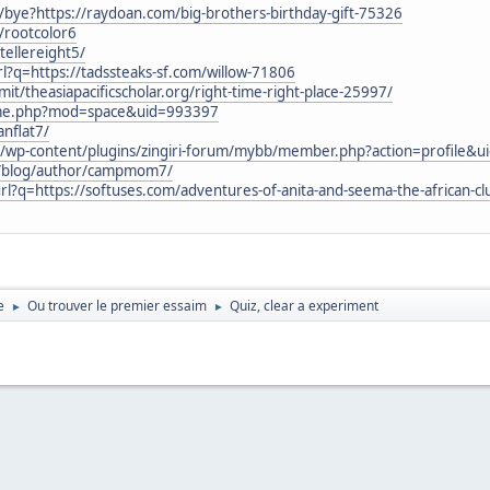
n/bye?https://raydoan.com/big-brothers-birthday-gift-75326
/rootcolor6
ellereight5/
rl?q=https://tadssteaks-sf.com/willow-71806
it/theasiapacificscholar.org/right-time-right-place-25997/
ome.php?mod=space&uid=993397
anflat7/
/wp-content/plugins/zingiri-forum/mybb/member.php?action=profile&
m/blog/author/campmom7/
rl?q=https://softuses.com/adventures-of-anita-and-seema-the-african-c
e
Ou trouver le premier essaim
Quiz, clear a experiment
►
►