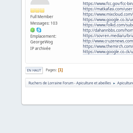
https://www.fcc.gov/fcc-bi
https://matkafasi.com/user
https://www.mixcloud.com/t
Full Member
https://www.google.co.ls/u
Messages: 103
https://www.folkd.com/subm
http://dahannbbs.com/h
https://sovren.media/u/bri
Emplacement:
http://www.cruzenews.com
GeorgeWog
https://www.themirch.co
IP archivée
https://www.google.co.ck/u
Pages
1
EN HAUT
Ruchers de Lorraine Forum - Apiculture et abeilles
Apicultur
►