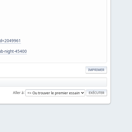
uid=2049961
lub-night-45400
IMPRIMER
Aller à