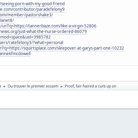
et/seeing-porn-with-my-good-friend
se.com/contributor/paradefelony9
s.com/member/pastorshake3/
planet8/
/url?q=https://tannerbaze.com/like-a-virgin-52806
news.org/just-what-the-nurse-ordered-86079
hp?mod=space&uid=3985782
users/ratefelony3/?what=personal
rl?q=https://squirtsplace.com/sleepover-at-garys-part-one-10232
mannekfmcdowell
e
Ou trouver le premier essaim
Proof, fair-haired a curb up on
►
►