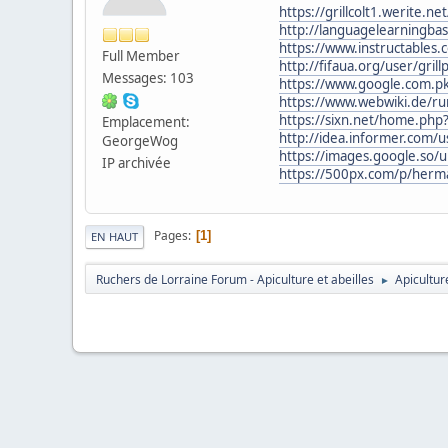
https://grillcolt1.werite.n
http://languagelearningba
https://www.instructable
Full Member
http://fifaua.org/user/grill
Messages: 103
https://www.google.com.pk
https://www.webwiki.de/ru
https://sixn.net/home.p
Emplacement:
http://idea.informer.com/
GeorgeWog
https://images.google.so/u
IP archivée
https://500px.com/p/her
Pages
1
EN HAUT
Ruchers de Lorraine Forum - Apiculture et abeilles
Apicultur
►