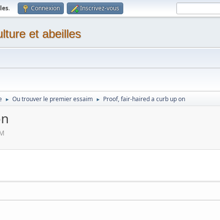
les
.
Connexion
Inscrivez-vous
ture et abeilles
e
Ou trouver le premier essaim
Proof, fair-haired a curb up on
►
►
on
PM