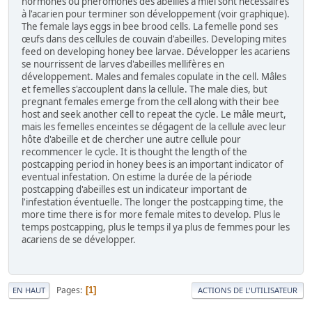
hormones ou phéromones des abeilles à miel sont nécessaires
à l'acarien pour terminer son développement (voir graphique).
The female lays eggs in bee brood cells. La femelle pond ses
œufs dans des cellules de couvain d'abeilles. Developing mites
feed on developing honey bee larvae. Développer les acariens
se nourrissent de larves d'abeilles mellifères en
développement. Males and females copulate in the cell. Mâles
et femelles s'accouplent dans la cellule. The male dies, but
pregnant females emerge from the cell along with their bee
host and seek another cell to repeat the cycle. Le mâle meurt,
mais les femelles enceintes se dégagent de la cellule avec leur
hôte d'abeille et de chercher une autre cellule pour
recommencer le cycle. It is thought the length of the
postcapping period in honey bees is an important indicator of
eventual infestation. On estime la durée de la période
postcapping d'abeilles est un indicateur important de
l'infestation éventuelle. The longer the postcapping time, the
more time there is for more female mites to develop. Plus le
temps postcapping, plus le temps il ya plus de femmes pour les
acariens de se développer.
Pages
1
EN HAUT
ACTIONS DE L'UTILISATEUR